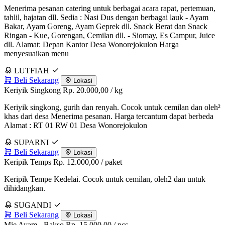
Menerima pesanan catering untuk berbagai acara rapat, pertemuan,
tahlil, hajatan dll. Sedia : Nasi Dus dengan berbagai lauk - Ayam
Bakar, Ayam Goreng, Ayam Geprek dll. Snack Berat dan Snack
Ringan - Kue, Gorengan, Cemilan dll. - Siomay, Es Campur, Juice
dll. Alamat: Depan Kantor Desa Wonorejokulon Harga
menyesuaikan menu
LUTFIAH
Beli Sekarang
Lokasi
Keriyik Singkong
Rp. 20.000,00
/ kg
Keriyik singkong, gurih dan renyah. Cocok untuk cemilan dan oleh²
khas dari desa Menerima pesanan. Harga tercantum dapat berbeda
Alamat : RT 01 RW 01 Desa Wonorejokulon
SUPARNI
Beli Sekarang
Lokasi
Keripik Temps
Rp. 12.000,00
/ paket
Keripik Tempe Kedelai. Cocok untuk cemilan, oleh2 dan untuk
dihidangkan.
SUGANDI
Beli Sekarang
Lokasi
Mie Ayam - Bakso
Rp. 15.000,00
/ pcs