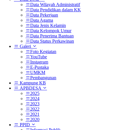
Data Wilayah Administratif
Data Pendidikan dalam KK
Data Pekerjaan
Data Agama
Data Jenis Kelamin
Data Kelompok Umur
Data Penerima Bantuan
Data Status Perkawinan
Galeri
Foto Kegiatan
YouTube
Instagram
E-Pustaka
UMKM
Pembangunan
Kampung KB
APBDESA
2025
2024
2023
2022
2021
2020
PPID
Informasi Publik