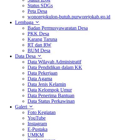
Status SDGs
Peta Desa
wonorejokulon-butuh.purworejokab.go.id
Lembaga
Badan Permusyawaratan Desa
PKK Desa
Karang Taruna
RT dan RW
BUM Desa
Data Desa
Data Wilayah Administratif
Data Pendidikan dalam KK
Data Pekerjaan
Data Agama
Data Jenis Kelamin
Data Kelompok Umur
Data Penerima Bantuan
Data Status Perkawinan
Galeri
Foto Kegiatan
YouTube
Instagram
E-Pustaka
UMKM