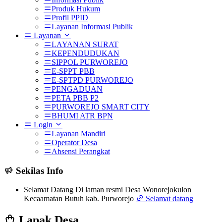
Produk Hukum
Profil PPID
Layanan Informasi Publik
Layanan
LAYANAN SURAT
KEPENDUDUKAN
SIPPOL PURWOREJO
E-SPPT PBB
E-SPTPD PURWOREJO
PENGADUAN
PETA PBB P2
PURWOREJO SMART CITY
BHUMI ATR BPN
Login
Layanan Mandiri
Operator Desa
Absensi Perangkat
Sekilas Info
Selamat Datang Di laman resmi Desa Wonorejokulon
Kecaamatan Butuh kab. Purworejo
Selamat datang
Lapak Desa