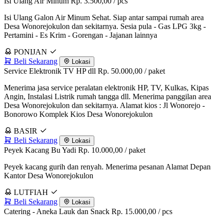
Isi Ulang Air Minum
Rp. 3.500,00
/ pcs
Isi Ulang Galon Air Minum Sehat. Siap antar sampai rumah area
Desa Wonorejokulon dan sekitarnya. Sesia pula - Gas LPG 3kg -
Pertamini - Es Krim - Gorengan - Jajanan lainnya
PONIJAN
Beli Sekarang
Lokasi
Service Elektronik TV HP dll
Rp. 50.000,00
/ paket
Menerima jasa service peralatan elektronik HP, TV, Kulkas, Kipas
Angin, Instalasi Listrik rumah tangga dll. Menerima panggilan area
Desa Wonorejokulon dan sekitarnya. Alamat kios : Jl Wonorejo -
Bonorowo Komplek Kios Desa Wonorejokulon
BASIR
Beli Sekarang
Lokasi
Peyek Kacang Bu Yadi
Rp. 10.000,00
/ paket
Peyek kacang gurih dan renyah. Menerima pesanan Alamat Depan
Kantor Desa Wonorejokulon
LUTFIAH
Beli Sekarang
Lokasi
Catering - Aneka Lauk dan Snack
Rp. 15.000,00
/ pcs