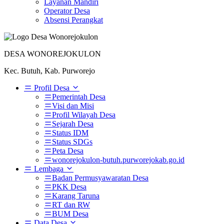
Layanan Mandiri
Operator Desa
Absensi Perangkat
DESA WONOREJOKULON
Kec. Butuh, Kab. Purworejo
Profil Desa
Pemerintah Desa
Visi dan Misi
Profil Wilayah Desa
Sejarah Desa
Status IDM
Status SDGs
Peta Desa
wonorejokulon-butuh.purworejokab.go.id
Lembaga
Badan Permusyawaratan Desa
PKK Desa
Karang Taruna
RT dan RW
BUM Desa
Data Desa