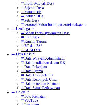
Profil Wilayah Desa
Sejarah Desa
Status IDM
Status SDGs
Peta Desa
wonorejokulon-butuh.purworejokab.go.id
Lembaga
Badan Permusyawaratan Desa
PKK Desa
Karang Taruna
RT dan RW
BUM Desa
Data Desa
Data Wilayah Administratif
Data Pendidikan dalam KK
Data Pekerjaan
Data Agama
Data Jenis Kelamin
Data Kelompok Umur
Data Penerima Bantuan
Data Status Perkawinan
Galeri
Foto Kegiatan
YouTube
Instagram