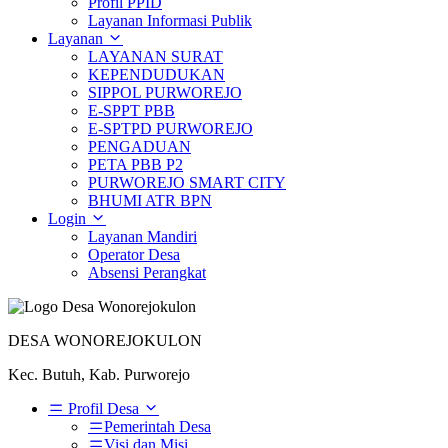
Profil PPID
Layanan Informasi Publik
Layanan
LAYANAN SURAT
KEPENDUDUKAN
SIPPOL PURWOREJO
E-SPPT PBB
E-SPTPD PURWOREJO
PENGADUAN
PETA PBB P2
PURWOREJO SMART CITY
BHUMI ATR BPN
Login
Layanan Mandiri
Operator Desa
Absensi Perangkat
DESA WONOREJOKULON
Kec. Butuh, Kab. Purworejo
Profil Desa
Pemerintah Desa
Visi dan Misi