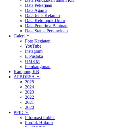
Data Pendidikan dalam KK
Data Pekerjaan
Data Agama
Data Jenis Kelamin
Data Kelompok Umur
Data Penerima Bantuan
Data Status Perkawinan
Galeri
Foto Kegiatan
YouTube
Instagram
E-Pustaka
UMKM
Pembangunan
Kampung KB
APBDESA
2025
2024
2023
2022
2021
2020
PPID
Informasi Publik
Produk Hukum