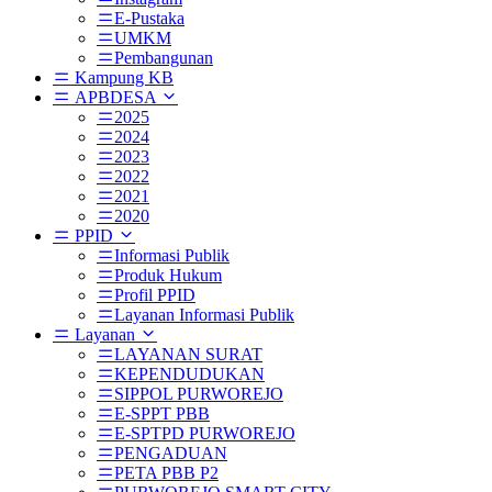
E-Pustaka
UMKM
Pembangunan
Kampung KB
APBDESA
2025
2024
2023
2022
2021
2020
PPID
Informasi Publik
Produk Hukum
Profil PPID
Layanan Informasi Publik
Layanan
LAYANAN SURAT
KEPENDUDUKAN
SIPPOL PURWOREJO
E-SPPT PBB
E-SPTPD PURWOREJO
PENGADUAN
PETA PBB P2