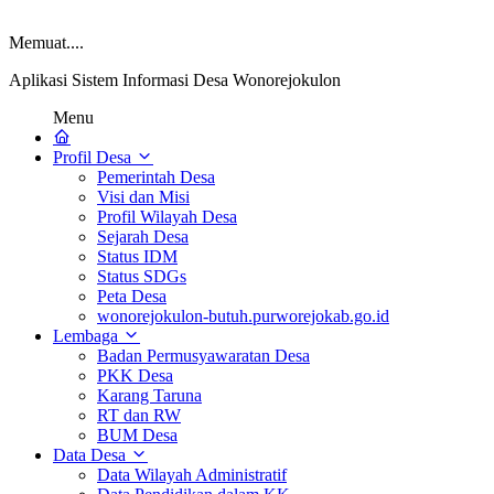
Memuat....
Aplikasi Sistem Informasi Desa Wonorejokulon
Menu
Profil Desa
Pemerintah Desa
Visi dan Misi
Profil Wilayah Desa
Sejarah Desa
Status IDM
Status SDGs
Peta Desa
wonorejokulon-butuh.purworejokab.go.id
Lembaga
Badan Permusyawaratan Desa
PKK Desa
Karang Taruna
RT dan RW
BUM Desa
Data Desa
Data Wilayah Administratif