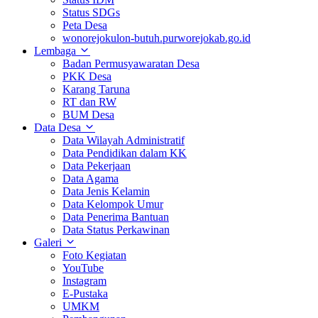
Status SDGs
Peta Desa
wonorejokulon-butuh.purworejokab.go.id
Lembaga
Badan Permusyawaratan Desa
PKK Desa
Karang Taruna
RT dan RW
BUM Desa
Data Desa
Data Wilayah Administratif
Data Pendidikan dalam KK
Data Pekerjaan
Data Agama
Data Jenis Kelamin
Data Kelompok Umur
Data Penerima Bantuan
Data Status Perkawinan
Galeri
Foto Kegiatan
YouTube
Instagram
E-Pustaka
UMKM