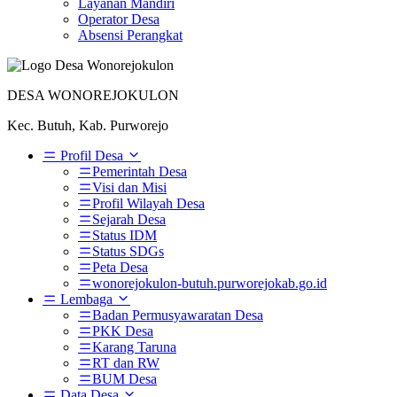
Layanan Mandiri
Operator Desa
Absensi Perangkat
DESA WONOREJOKULON
Kec. Butuh, Kab. Purworejo
Profil Desa
Pemerintah Desa
Visi dan Misi
Profil Wilayah Desa
Sejarah Desa
Status IDM
Status SDGs
Peta Desa
wonorejokulon-butuh.purworejokab.go.id
Lembaga
Badan Permusyawaratan Desa
PKK Desa
Karang Taruna
RT dan RW
BUM Desa
Data Desa