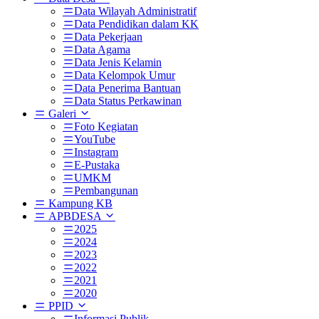
Data Wilayah Administratif
Data Pendidikan dalam KK
Data Pekerjaan
Data Agama
Data Jenis Kelamin
Data Kelompok Umur
Data Penerima Bantuan
Data Status Perkawinan
Galeri
Foto Kegiatan
YouTube
Instagram
E-Pustaka
UMKM
Pembangunan
Kampung KB
APBDESA
2025
2024
2023
2022
2021
2020
PPID
Informasi Publik